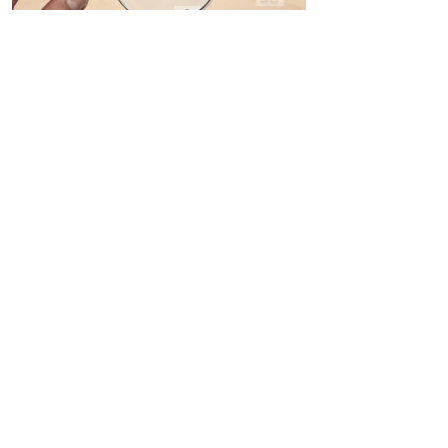
什么是保密工作责任制？
保密工作责任制是做好保密工作的重要制度
保障。《中华人民共和国保守国家秘密法》第八
条明确规定：“机关、单位应当实行保密工作责任
制，依法设立保密工作机构或者定专职人员负责
保密工作，健全保密管理制度，加强保密保护措
施，开展保密宣传教育，加强保密工作的监督检
查。”
《中华人民共和国保守国家秘密法实施条
例》第六条进一步细化了这一要求，规定：“机
关、单位应当实行保密工作责任制，对本机关、