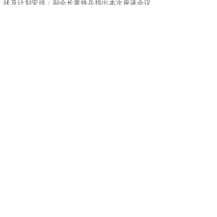
状及计划安排；副会长黄铁兵指出本次座谈会议
是基于团标编制实施等环节面临诸多问题，为了
共同探讨解决方案。
中山大学专家李海涛教授作了主旨发言，详
细介绍了当前团标团队研究的方向及进展情况。
他指出，档案保密团体标准的编制应注重市场导
向，紧密结合行业实际应用需求，从对档案的
收、存、管、用过程和环节加强保密管理，同时
加强与国际标准接轨，提升标准的适用性和影响
力。希望在接下来的编制工作中能得到各参编单
位的大力支持。
与会代表围绕“《档案保管服务保密管理团体
标准项目》企业访谈提纲”展开了深入讨论。深圳
市银雁科技有限公司助理副总裁、广州历康信息