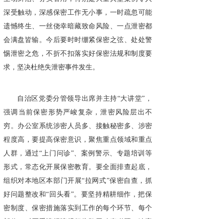
深受触动，深感保密工作无小事，一时疏忽可能
遗憾终生、一丝侥幸暗藏致命风险、一点泄密都
会满盘皆输。今后要时时绷紧保密之弦、处处警
惕泄密之危，不折不扣落实好保密法规和制度要
求，坚决杜绝失泄密事件发生。
自治区党委分管领导出席并主持“大讲堂”，
强调当前保密形势严峻复杂，泄密风险层出不
穷。办公室系统涉密人员多、接触秘密多、涉密
程度高，要提高保密意识，聚焦重点领域和重点
人群，通过“上门问诊”、案例警示、专题培训等
形式，常态化开展保密教育。要全面排查起底，
组织对本地区本部门开展“拉网式”保密自查，抓
好问题整改和“回头看”。要坚持精耕细作，把保
密制度、保密措施落实到工作的每个环节、每个