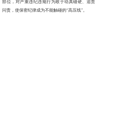
部位，对严重违纪违规行为敢于动真碰硬、追责
问责，使保密纪律成为不能触碰的“高压线”。
来源：宁夏保密
真合规，找国保。
广州国保科技有限公司专
注为国保密34年，集研发、生产、销售于一体，
服务于国家党政军机关、企事业单位等涉密部
门，是中央政府及各省市政府采购中标供应商，
是党的十五大到二十大会议会务专用保密设备服
务商。同时为华为、苹果、迪士尼、阿里巴巴、
腾讯等众多500强企业提供高品质保密服务。旗下
涉密安全产品：
保密柜
、保密锁、
手机屏蔽柜
、
档案文件柜
、红黑电源、保险保密柜、防磁保密
柜、碎纸机等皆符合国家保密标准，是合格合规
产品，获得客户的高度认可，引领保密行业发