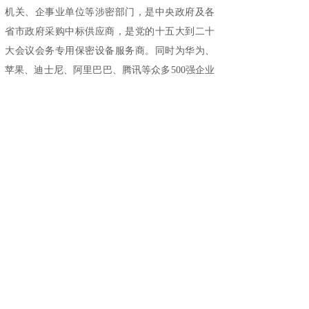
机关、企事业单位等涉密部门，是中央政府及各
省市政府采购中标供应商，是党的十五大到二十
大会议会务专用保密设备服务商。同时为华为、
苹果、迪士尼、阿里巴巴、腾讯等众多500强企业
提供高品质保密服务。旗下涉密安全产品：
保密
柜
、保密锁、
手机屏蔽柜
、
档案文件柜
、红黑
电源、保险保密柜、防磁保密柜、碎纸机等获得
客户的高度认可，引领保密行业发展。想要了解
更多详情，请登录官方网站：
www.guub.cn
上一篇：
喜报 | 国保科技成......
下一篇：
千年民俗中处处洋溢着......