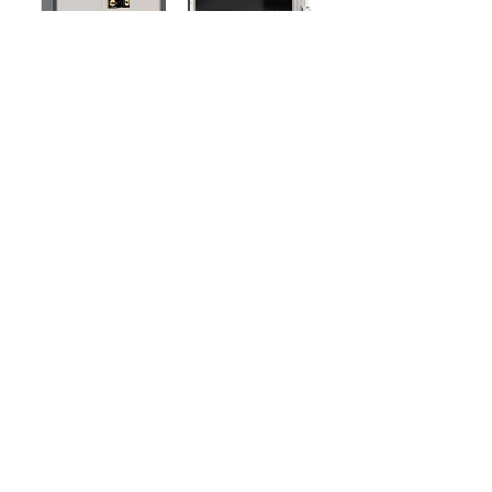
名称：Guub国保Z168-V3整体四门指纹保密柜
等级：A级•国密级（锁柜双认证）
颜色：米白色&藏蓝色
尺寸：H1900*W900*D430mm
重量：78KG(±1KG)
板厚：≥1.0mm
配置：活动层板*2、活动密码抽*1
应用领域：全国党政机关、军队、军工、高校、
科研院、航空航天等单位
感谢合作伙伴的信任与支持！我们将不断以高标