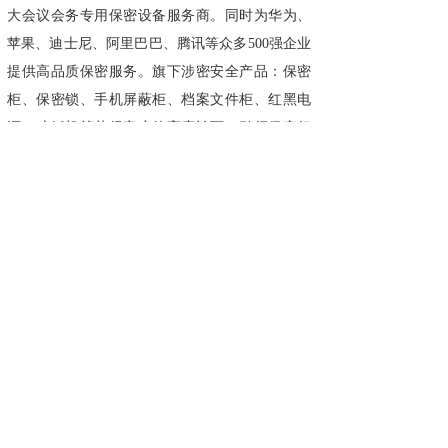
大会议会务专用保密设备服务商。同时为华为、
苹果、迪士尼、阿里巴巴、腾讯等众多500强企业
提供高品质保密服务。旗下涉密安全产品：保密
柜、保密锁、手机屏蔽柜、档案文件柜、红黑电
源、碎纸机等获得客户的高度认可，引领保密行
业发展。想要了解更多详情，请登录官方网站：
www.guub.cn
上一篇：
肇源县组织开展“保密......
下一篇：
保密检查中的随机检査......