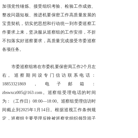
加强党性锤炼、接受组织考验、检验工作成效、
整改问题短板、推进机要保密工作高质量发展的
宝贵契机，切实把思想和行动统一到市委巡察工
作要求上来，坚决服从巡察组的工作安排，不折
不扣落实好巡察要求，高质量完成接受市委巡察
各项任务。
市委巡察组将在市委机要保密局工作2个月左
右。巡察期间设专门信访联系电话：
18853321869，电子邮箱：
zbswxcz005@163.com。巡察组受理电话的时间
为：（工作日）08:00—18:00。巡察组受理信访时
间截止到2025年1月14日。根据巡视工作条例规
定，巡察组主要受理反映被巡察党组织领导班子
及其成员、其他市管干部和下一级党组织主要负
责人与巡察内容有关的来信来电来访。其他不属