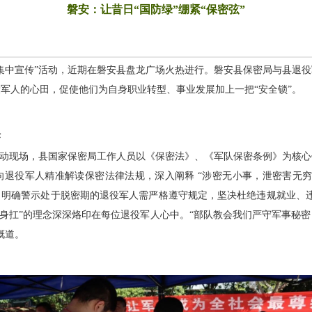
磐安：让昔日“国防绿”绷紧“保密弦”
集中宣传”活动，近期在磐安县盘龙广场火热进行。磐安县保密局与县退
军人的心田，促使他们为自身职业转型、事业发展加上一把“安全锁”。
任
活动现场，县国家保密局工作人员以《保密法》、《军队保密条例》为核
退役军人精准解读保密法律法规，深入阐释 “涉密无小事，泄密害无穷
明确警示处于脱密期的退役军人需严格遵守规定，坚决杜绝违规就业、违
终身扛”的理念深深烙印在每位退役军人心中。“部队教会我们严守军事秘
慨道。