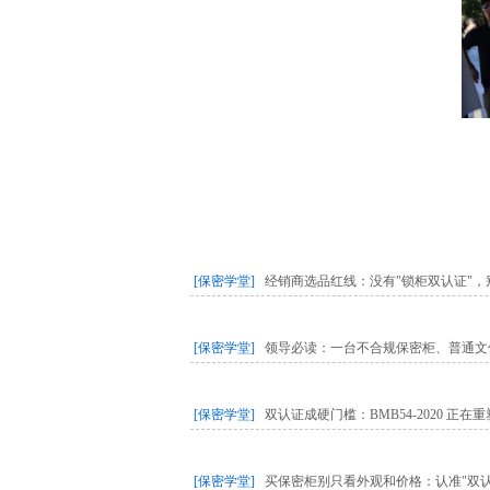
[保密学堂]
经销商选品红线：没有"锁柜双认证"，
[保密学堂]
领导必读：一台不合规保密柜、普通文
以风险为砥，增强退役军人保密意
“哪怕是和老战友闲聊时提及过往工
[保密学堂]
双认证成硬门槛：BMB54-2020 正
作和生活中易忽视的隐患点——从涉密
家时刻警惕“无心之失”。
[保密学堂]
买保密柜别只看外观和价格：认准"双