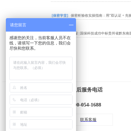
活动现场，工作人员向每位退役军人
[保密学堂]
保密柜验收实操指南：用"双认证 + 先
网、上网不涉密”的具体要求，手把手教
请您留言
可能泄密，以后一定多留个心眼！”一位
[新闻动态]
喜报 | 国保科技成功中标贵州省黔东
感谢您的关注，当前客服人员不在
线，请填写一下您的信息，我们会
尽快和您联系。
[新闻动态]
喜报 | 国保科技成功中标湖北省国防
[新闻动态]
喜报 | 国保科技成功中标国家税务总
[新闻动态]
"一码双护行动"来了：经销商的合规红
售后服务电话
400-054-1688
[新闻动态]
一把不合规保密柜、普通文件柜，可能
联系客服
[新闻动态]
国保科技启动"一码双护行动"：用一