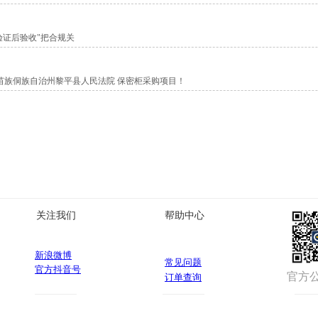
发放《公民保密常识》手册，手册中特别标注“退役军人专属保密提示”
验证后验收"把合规关
大家识别涉密载体、清理手机敏感信息，让抽象的保密知识真正入脑入心
刚返乡的退役士兵捧着手册认真说道，不少人更是将手册视作随身携带的“
南苗族侗族自治州黎平县人民法院 保密柜采购项目！
动员办公室 保密柜采购项目！
局包头市税务局 保密柜采购项目！
利与选品红线
关注我们
帮助中心
让"保密责任"归零
新浪微博
常见问题
官方抖音号
官方
订单查询
物一码重塑保密柜溯源生态