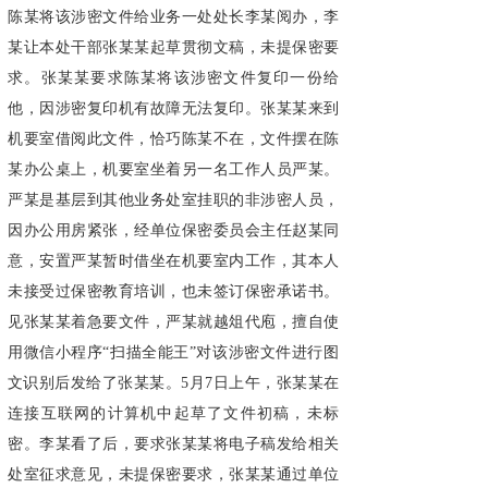
陈某将该涉密文件给业务一处处长李某阅办，李
某让本处干部张某某起草贯彻文稿，未提保密要
求。张某某要求陈某将该涉密文件复印一份给
他，因涉密复印机有故障无法复印。张某某来到
机要室借阅此文件，恰巧陈某不在，文件摆在陈
某办公桌上，机要室坐着另一名工作人员严某。
严某是基层到其他业务处室挂职的非涉密人员，
因办公用房紧张，经单位保密委员会主任赵某同
意，安置严某暂时借坐在机要室内工作，其本人
未接受过保密教育培训，也未签订保密承诺书。
见张某某着急要文件，严某就越俎代庖，擅自使
用微信小程序“扫描全能王”对该涉密文件进行图
文识别后发给了张某某。5月7日上午，张某某在
连接互联网的计算机中起草了文件初稿，未标
密。李某看了后，要求张某某将电子稿发给相关
处室征求意见，未提保密要求，张某某通过单位