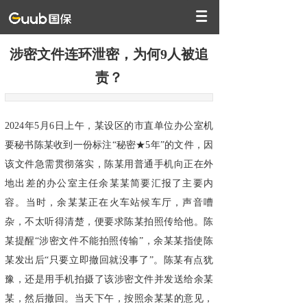
涉密文件连环泄密，为何9人被追
责？
2024年5月6日上午，某设区的市直单位办公室机
要秘书陈某收到一份标注“秘密★5年”的文件，因
该文件急需贯彻落实，陈某用普通手机向正在外
地出差的办公室主任余某某简要汇报了主要内
容。当时，余某某正在火车站候车厅，声音嘈
杂，不太听得清楚，便要求陈某拍照传给他。陈
某提醒“涉密文件不能拍照传输”，余某某指使陈
某发出后“只要立即撤回就没事了”。陈某有点犹
豫，还是用手机拍摄了该涉密文件并发送给余某
某，然后撤回。当天下午，按照余某某的意见，