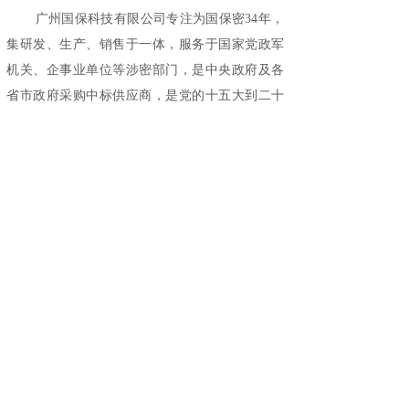
广州国保科技有限公司专注为国保密34年，
集研发、生产、销售于一体，服务于国家党政军
机关、企事业单位等涉密部门，是中央政府及各
省市政府采购中标供应商，是党的十五大到二十
大会议会务专用保密设备服务商。同时为华为、
苹果、迪士尼、阿里巴巴、腾讯等众多500强企业
提供高品质保密服务。旗下涉密安全产品：
保密
柜
、保密锁、
手机屏蔽柜
、
档案文件柜
、红黑
电源、保险保密柜、防磁保密柜、碎纸机等获得
客户的高度认可，引领保密行业发展。想要了解
更多详情，请登录官方网站：
www.guub.cn
上一篇：
国保科技携创新成果亮......