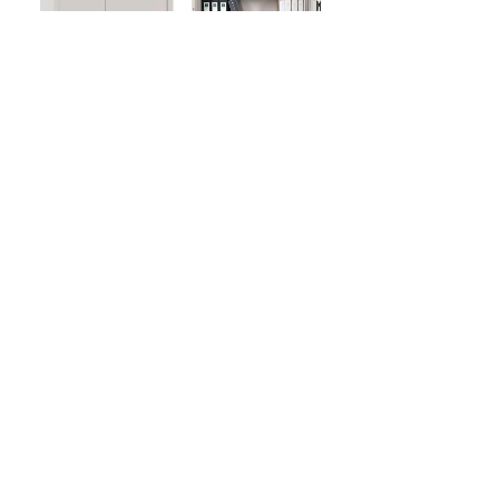
名称：Guub国保M153-R1半截双门密码保密柜
等级：A级•国密级（锁柜双认证）
颜色：米白色
尺寸：H1000*W900*D430mm
重量：41KG(±1KG)
板厚：≥1.0mm
配置：木纹装饰面板*1、活动层板*1
应用领域：全国党政机关、军队、军工、高校、
科研院、航空航天等单位