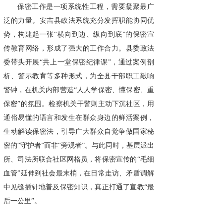
保密工作是一项系统性工程，需要凝聚最广
泛的力量。安吉县政法系统充分发挥职能协同优
势，构建起一张“横向到边、纵向到底”的保密宣
传教育网络，形成了强大的工作合力。县委政法
委带头开展“共上一堂保密纪律课”，通过案例剖
析、警示教育等多种形式，为全县干部职工敲响
警钟，在机关内部营造“人人学保密、懂保密、重
保密”的氛围。检察机关干警则主动下沉社区，用
通俗易懂的语言和发生在群众身边的鲜活案例，
生动解读保密法，引导广大群众自觉争做国家秘
密的“守护者”而非“旁观者”。与此同时，基层派出
所、司法所联合社区网格员，将保密宣传的“毛细
血管”延伸到社会最末梢，在日常走访、矛盾调解
中见缝插针地普及保密知识，真正打通了宣教“最
后一公里”。