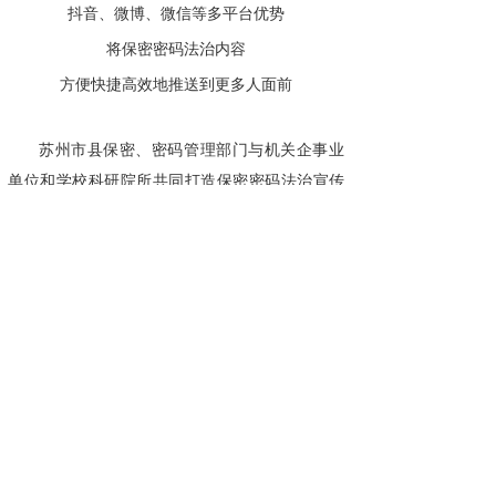
抖音、微博、微信等多平台优势
将保密密码法治内容
方便快捷高效地推送到更多人面前
苏州市县保密、密码管理部门与机关企事业
单位和学校科研院所共同打造保密密码法治宣传
合力，持续推动保密密码法治宣传走深走实。
接下来，苏州市将继续巩固“4·15”全民国家安
全教育日保密密码法治宣传成果，结合保密密码
法治新形势、新任务、新要求，不断深化保密密
码行业领域法治宣贯，着力推动密码应用与安全
贯彻落实，在服务全市高质量发展，加快推动新
质生产力的大局中贡献更多力量。