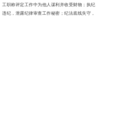
工职称评定工作中为他人谋利并收受财物；执纪
违纪，泄露纪律审查工作秘密；纪法底线失守，
大搞权钱交易，利用职务便利以及职权或地位形
成的便利条件，为他人在企业资质审批、案件核
查处理等方面谋利，并非法收受巨额财物。
孙华严重违反党的政治纪律、组织纪律、廉
洁纪律和工作纪律，构成严重职务违法并涉嫌受
贿犯罪，且在党的十八大后不收敛、不收手，性
质严重，影响恶劣，应予严肃处理。依据《中国
共产党纪律处分条例》《中华人民共和国监察
法》《中华人民共和国公职人员政务处分法》等
有关规定，经广东省纪委常委会会议研究，决定
给予孙华开除党籍处分；由广东省监委给予其开
除公职处分；收缴其违纪违法所得；将其涉嫌犯
罪问题移送检察机关依法审查起诉，所涉财物一