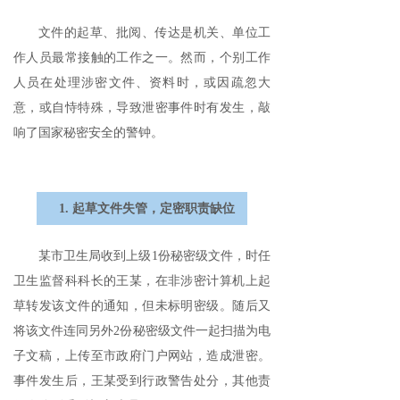
文件的起草、批阅、传达是机关、单位工
作人员最常接触的工作之一。然而，个别工作
人员在处理涉密文件、资料时，或因疏忽大
意，或自恃特殊，导致泄密事件时有发生，敲
响了国家秘密安全的警钟。
1. 起草文件失管，定密职责缺位
某市卫生局收到上级1份秘密级文件，时任
卫生监督科科长的王某，在非涉密计算机上起
草转发该文件的通知，但未标明密级。随后又
将该文件连同另外2份秘密级文件一起扫描为电
子文稿，上传至市政府门户网站，造成泄密。
事件发生后，王某受到行政警告处分，其他责