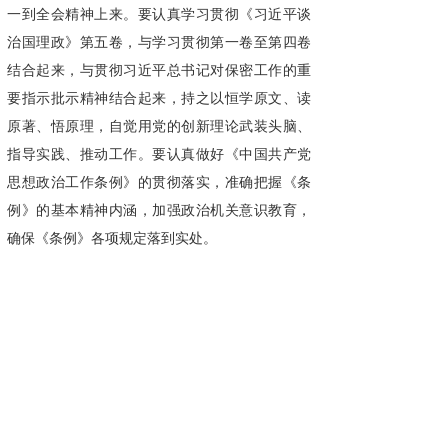
一到全会精神上来。要认真学习贯彻《习近平谈
治国理政》第五卷，与学习贯彻第一卷至第四卷
结合起来，与贯彻习近平总书记对保密工作的重
要指示批示精神结合起来，持之以恒学原文、读
原著、悟原理，自觉用党的创新理论武装头脑、
指导实践、推动工作。要认真做好《中国共产党
思想政治工作条例》的贯彻落实，准确把握《条
例》的基本精神内涵，加强政治机关意识教育，
确保《条例》各项规定落到实处。
来源：赤峰保密
广州国保科技有限公司专注为国保密33年，
集研发、生产、销售于一体，服务于国家党政军
机关、企事业单位等涉密部门，是中央政府及各
省市政府采购中标供应商，是党的十五大到二十
大会议会务专用保密设备服务商。同时为华为、