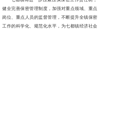
健全完善保密管理制度，加强对重点领域、重点
岗位、重点人员的监督管理，不断提升全镇保密
工作的科学化、规范化水平，为七都镇经济社会
高质量发展构筑起坚实可靠的安全屏障。
来源：苏密卫士
广州国保科技有限公司专注为国保密33年，
集研发、生产、销售于一体，服务于国家党政军
机关、企事业单位等涉密部门，是中央政府及各
省市政府采购中标供应商，是党的十五大到二十
大会议会务专用保密设备服务商。同时为华为、
苹果、迪士尼、阿里巴巴、腾讯等众多500强企业
提供高品质保密服务。旗下涉密安全产品：
保密
柜
、保密锁、
手机屏蔽柜
、
档案文件柜
、红黑电