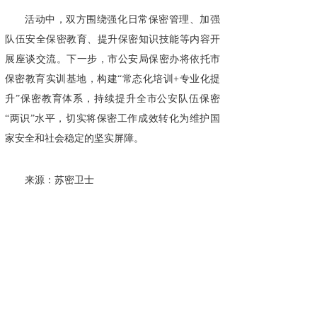
活动中，双方围绕强化日常保密管理、加强
队伍安全保密教育、提升保密知识技能等内容开
展座谈交流。下一步，市公安局保密办将依托市
保密教育实训基地，构建“常态化培训+专业化提
升”保密教育体系，持续提升全市公安队伍保密
“两识”水平，切实将保密工作成效转化为维护国
家安全和社会稳定的坚实屏障。
来源：苏密卫士
广州国保科技有限公司专注为国保密33年，
集研发、生产、销售于一体，服务于国家党政军
机关、企事业单位等涉密部门，是中央政府及各
省市政府采购中标供应商，是党的十五大到二十
大会议会务专用保密设备服务商。同时为华为、