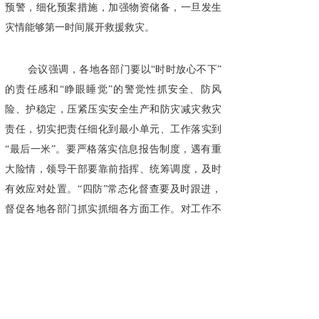
预警，细化预案措施，加强物资储备，一旦发生
灾情能够第一时间展开救援救灾。
会议强调，各地各部门要以“时时放心不下”
的责任感和“睁眼睡觉”的警觉性抓安全、防风
险、护稳定，压紧压实安全生产和防灾减灾救灾
责任，切实把责任细化到最小单元、工作落实到
“最后一米”。要严格落实信息报告制度，遇有重
大险情，领导干部要靠前指挥、统筹调度，及时
有效应对处置。“四防”常态化督查要及时跟进，
督促各地各部门抓实抓细各方面工作。对工作不
力、作风不实和失职渎职造成重大安全事故的，
要从严追责问责、依纪依法处理。
（宁夏日报记者 马晓芳 姜璐）