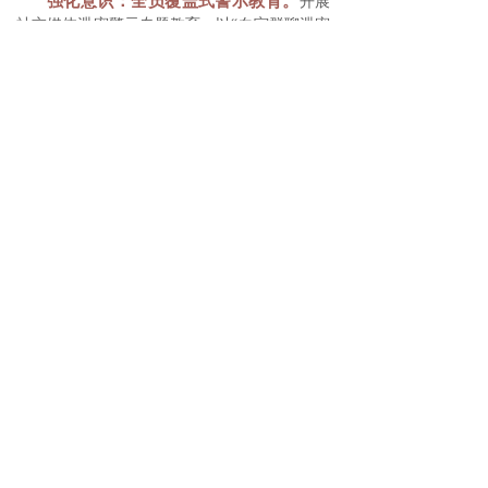
强化意识：全员覆盖式警示教育。
开展
社交媒体泄密警示专题教育，以“白宫群聊泄密
”“邮件门”
事件
等为典型案例，以案释法，举
一反三，强化全体人员保密意识。
严格制度：建立通信工具“负面清单”。
禁止使用非加密通信工具（如微信、钉钉）讨
论、传输涉密信息，禁止使用图文识别软件处
理涉密信息；规范工作群管理，实行“建群审批
制”和“群主负责制”，定期清理无关人员。
技术防范：构建“全生命周期”监控体
系。
部署内网专用通信系统，实现信息传输留
痕可溯、权限分级；加强对微信、QQ等及时通
讯工具的监控监测，及时发现、阻断敏感信息
传输。
依法依纪问责：高压打击泄密行为。
将
保密管理纳入领导干部考核，对违规使用社交