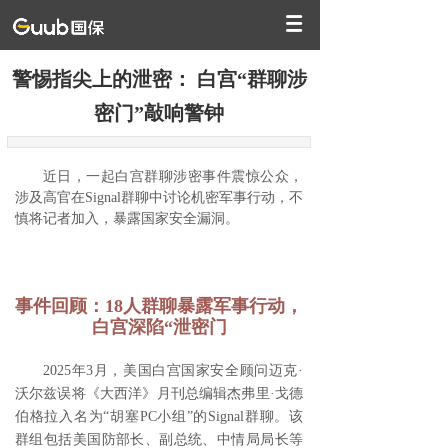
警惕指尖上的泄密： 白宫“群聊涉
密门”敲响警钟
近日，一起白宫群聊涉密事件震惊公众，
涉及高官在Signal群聊中讨论机密军事行动，不
慎将记者加入，暴露国家安全漏洞。
事件回顾：18人群聊暴露军事行动，
白宫深陷“泄密门
2025年3月，美国白宫国家安全顾问迈克·
沃尔兹误将《大西洋》月刊总编辑杰弗里·戈德
伯格拉入名为“胡塞PC小组”的Signal群聊。该
群组包括美国防部长、副总统、中情局局长等